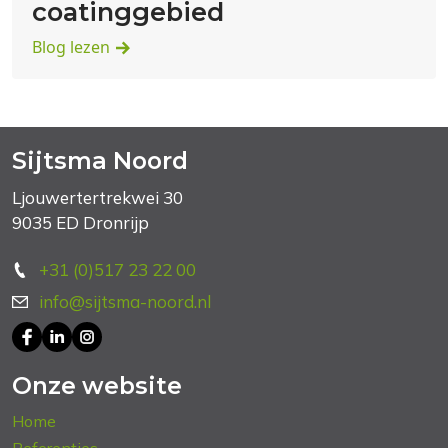
coatinggebied
Blog lezen
Sijtsma Noord
Ljouwertertrekwei 30
9035 ED Dronrijp
+31 (0)517 23 22 00
info@sijtsma-noord.nl
Onze website
Home