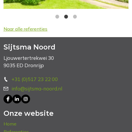
Naar alle referenties
Sijtsma Noord
Ljouwertertrekwei 30
9035 ED Dronrijp
+31 (0)517 23 22 00
info@sijtsma-noord.nl
Onze website
Home
Referenties