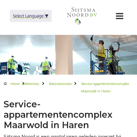
Select Language
▼
Home
Referenties
Betonrenovatie
Service-appartementencomplex
Maarwold in Haren
Service-
appartementencomplex
Maarwold in Haren
Sijtsma Noord is een aantal jaren geleden ingezet bij